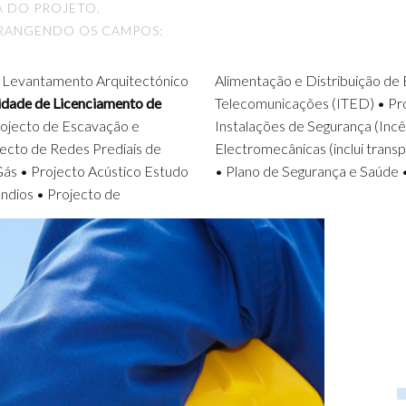
A DO PROJETO,
BRANGENDO OS CAMPOS:
 • Levantamento Arquitectónico
Alimentação e Distribuição de E
lidade de Licenciamento de
Telecomunicações (ITED) • Pro
rojecto de Escavação e
) • Projecto de Instalações
jecto de Redes Prediais de
ecto de Arranjos Exteriores
 Gás • Projecto Acústico Estudo
• Plano de Segurança e Saúde 
ndios • Projecto de