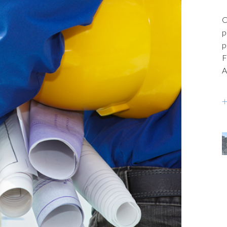
A
f
c
a