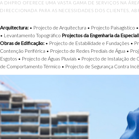
A DHPRO OFERECE UMA VASTA GAMA DE SERVIÇOS NA ÁRE
DIRECCIONADA PARA AS NECESSIDADES DOS CLIENTES, A
Arquitectura:
• Projecto de Arquitectura • Projecto Paisagístico
• Levantamento Topográfico
Projectos da Engenharia da Especia
Obras de Edificação:
• Projecto de Estabilidade e Fundações • P
Instalações de Segurança (Incêndio, Intrusão e CCTV
Contenção Periférica • Projecto de Redes Prediais de Água • Pro
Electromecânicas (inclui transporte de pessoas/mercadorias) • Proj
Esgotos • Projecto de Águas Pluviais • Projecto de Instalação de
de Comportamento Térmico • Projecto de Segurança Contra Incê