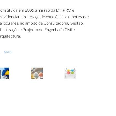
 DHPRO possui uma organização que se adapta, com
lexibilidade, às circunstâncias e necessidades dos seus
lientes. As equipas são compostas por pessoal
ltamente qualificado e multidisciplinar,
MAIS