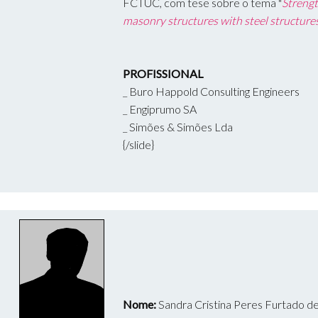
FCTUC, com tese sobre o tema "
Strengt
masonry structures with steel structure
PROFISSIONAL
_ Buro Happold Consulting Engineers
_ Engiprumo SA
_ Simões & Simões Lda
{/slide}
Nome:
Sandra Cristina Peres Furtado d