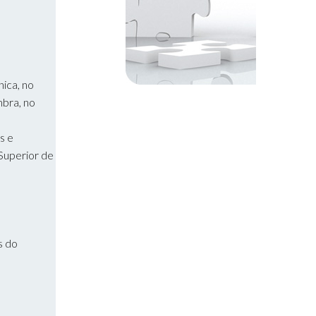
ica, no
mbra, no
s e
 Superior de
s do