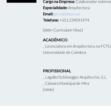
Cargo na Empresa:
Colaborador extern
Especialidade:
Arquitectura
Email:
geral@dhpro.pt
Telefone:
+351 239091974
{slide=Curriculum Vitae}
ACADÉMICO
_ Licenciatura em Arquitectura, na FCT
Universidade de Coimbra.
PROFISSIONAL
_ Laguillo/Schönegger Arquitectos, S.L.
_ Câmara Municipal de Mira
{/slide}